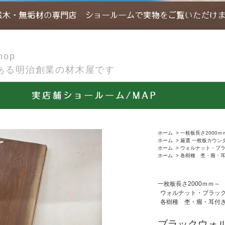
op
ある明治創業の材木屋です
ホーム
>
一枚板長さ2000ｍ
ホーム
>
厳選 一枚板カウン
ホーム
>
ウォルナット・ブ
ホーム
>
各樹種 杢・瘤・
一枚板長さ2000ｍｍ～
ウォルナット・ブラッ
各樹種 杢・瘤・耳付
ブラックウォル