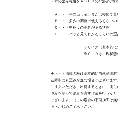
＜木の歪み程度をＡＢＣＤの4段階で表
Ａ・・・平面出し済、または極めて良
Ｂ・・・多少の調整で使えるくらいの
Ｃ・・・中程度の歪みがある状態
Ｄ・・・パッと見てわかるくらいの歪
※サイズは基本的に木表面（通
※Ｃ～Ｄは、現状態のままだと
★ネット掲載の板は基本的に自然乾燥材
在庫中にも歪みが進む場合がございます
ご注文いただき、出荷するときに、明ら
厚みを削って歪みを直す作業を行うかど
ございます。（この場合の平面加工は無
あらかじめご了承下さい。