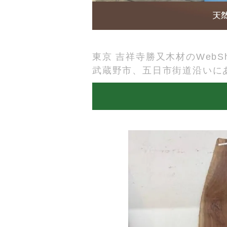
東京 吉祥寺勝又木材のWebSh
武蔵野市、五日市街道沿いに