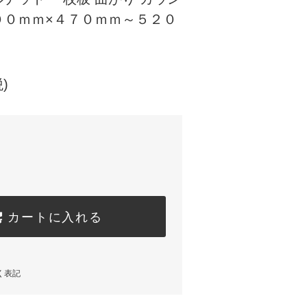
００ｍｍ×４７０ｍｍ～５２０
)
カートに入れる
く表記