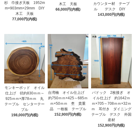
杉 巾接ぎ天板 1952m
カウンター材 テーブ
木工 天板
m×903mm×29mm DIY
ル デスク DIY
66,000円(内税)
木工 天板
143,000円(内税)
77,000円(内税)
モンキーポッド オイル
台湾楠 オイル仕上げ
パドック 2枚接ぎ オ
仕上げ 径約830ｍｍ～
約750ｍｍ×425～685ｍ
イル仕上げ 約1642ｍ
925ｍｍ×厚78ｍｍ 丸
ｍ×50ｍｍ 杢 貴重
ｍ×705～708ｍｍ×32ｍ
テーブル センターテー
品 一枚板 テーブル
ｍ 耳付き ダイニング
ブル
152,900円(内税)
テーブル デスク 外国
198,000円(内税)
産材
152,900円(内税)