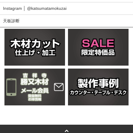
Instagram │ @katsumatamokuzai
天板診断