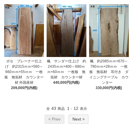
ボセ プレーナー仕上
楓 サンダー仕上げ 約
楓 約2085ｍｍ×670～
げ 約2315ｍｍ×560～
2435ｍｍ×400～680ｍ
790ｍｍ×28ｍｍ 一枚
660ｍｍ×55ｍｍ 一枚
ｍ×60ｍｍ 一枚板 無
板 無垢材 耳付き ダ
板 無垢材 カウンター
垢材 カウンター材
イニングテーブル カウ
材 外国産材
440,000円(内税)
ンター
209,000円(内税)
330,000円(内税)
43
1
12
全
商品
-
表示
< Prev
Next >