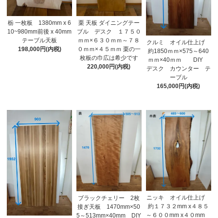
栃 一枚板 1380mm x 6
栗 天板 ダイニングテー
10~980mm前後 x 40mm
ブル デスク １７５０
テーブル天板
ｍｍ×６３０ｍｍ～７８
クルミ オイル仕上げ
198,000円(内税)
０ｍｍ×４５ｍｍ 栗の一
約1850ｍｍ×575～640
枚板の巾広は希少です
ｍｍ×40ｍｍ DIY
220,000円(内税)
デスク カウンター テ
ーブル
165,000円(内税)
ニッキ オイル仕上げ
ブラックチェリー 2枚
約１７３２mm x４８５
接ぎ天板 1470mm×50
～６００mm x４０mm
5～513mm×40mm DIY