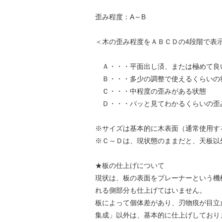
歪み程度：A～B
＜木の歪み程度をＡＢＣＤの4段階で表
Ａ・・・平面出し済、または極めて良
Ｂ・・・多少の調整で使えるくらいの
Ｃ・・・中程度の歪みがある状態
Ｄ・・・パッと見てわかるくらいの歪
※サイズは基本的に木表面（通常使用す
※Ｃ～Ｄは、現状態のままだと、天板以
★板の仕上げについて
現状は、板の表面をプレーナーという機
れる側部分も仕上げてはいません。
板によって個体差があり、刃物痕が目立
集成」以外は、基本的に仕上げしており