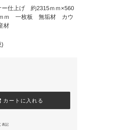
ー仕上げ 約2315ｍｍ×560
55ｍｍ 一枚板 無垢材 カウ
産材
)
カートに入れる
く表記