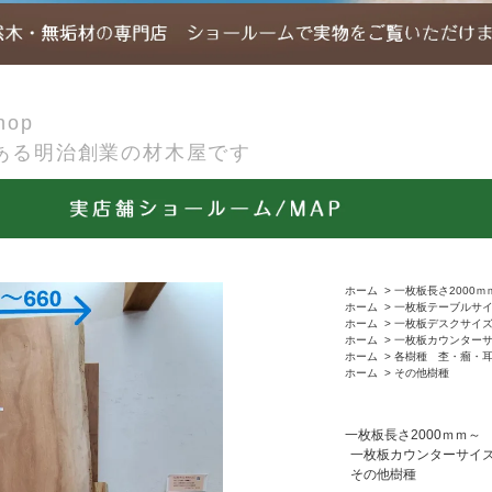
op
ある明治創業の材木屋です
ホーム
>
一枚板長さ2000ｍ
ホーム
>
一枚板テーブルサ
ホーム
>
一枚板デスクサイ
ホーム
>
一枚板カウンター
ホーム
>
各樹種 杢・瘤・
ホーム
>
その他樹種
一枚板長さ2000ｍｍ～
一枚板カウンターサイ
その他樹種