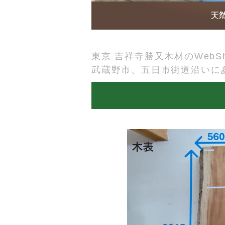
東京 吉祥寺勝又木材のWebSh
武蔵野市、五日市街道沿いに