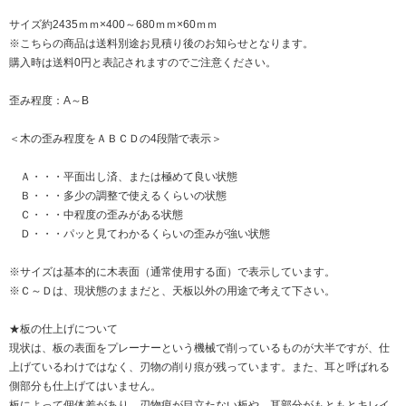
サイズ約2435ｍｍ×400～680ｍｍ×60ｍｍ
※こちらの商品は送料別途お見積り後のお知らせとなります。
購入時は送料0円と表記されますのでご注意ください。
歪み程度：A～B
＜木の歪み程度をＡＢＣＤの4段階で表示＞
Ａ・・・平面出し済、または極めて良い状態
Ｂ・・・多少の調整で使えるくらいの状態
Ｃ・・・中程度の歪みがある状態
Ｄ・・・パッと見てわかるくらいの歪みが強い状態
※サイズは基本的に木表面（通常使用する面）で表示しています。
※Ｃ～Ｄは、現状態のままだと、天板以外の用途で考えて下さい。
★板の仕上げについて
現状は、板の表面をプレーナーという機械で削っているものが大半ですが、仕
上げているわけではなく、刃物の削り痕が残っています。また、耳と呼ばれる
側部分も仕上げてはいません。
板によって個体差があり、刃物痕が目立たない板や、耳部分がもともとキレイ