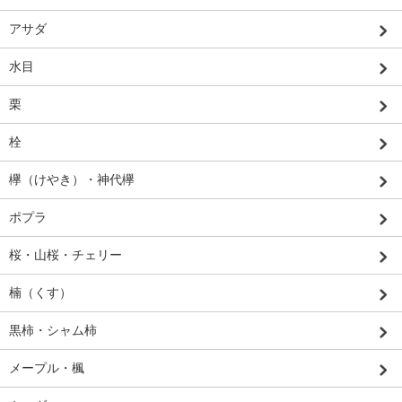
アサダ
水目
栗
栓
欅（けやき）・神代欅
ポプラ
桜・山桜・チェリー
楠（くす）
黒柿・シャム柿
メープル・楓