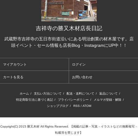
吉祥寺の勝又木材店長日記
武蔵野市吉祥寺の五日市街道沿いにある明治創業の材木屋です。店
頭イベント・セール情報も店長Blog・InstagramにUP中！！
マイアカウント
ログイン
カートを見る
お問い合わせ
ホーム
/
支払い方法について
/
配送・送料について
/
返品について
/
特定商取引法に基づく表記
/
プライバシーポリシー
/
メルマガ登録・解除
/
ショップブログ
/
RSS
/
ATOM
Copyright(C) 2015 勝又木材 All Rights Reserved. 【掲載の記事・写真・イラストなどの無断複写・
転載等を禁じます】