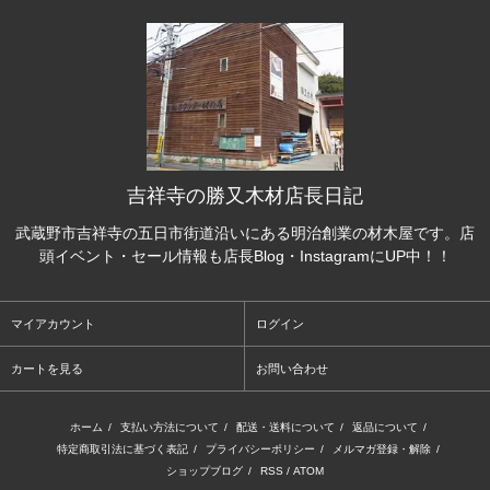
吉祥寺の勝又木材店長日記
武蔵野市吉祥寺の五日市街道沿いにある明治創業の材木屋です。店
頭イベント・セール情報も店長Blog・InstagramにUP中！！
マイアカウント
ログイン
カートを見る
お問い合わせ
ホーム
/
支払い方法について
/
配送・送料について
/
返品について
/
特定商取引法に基づく表記
/
プライバシーポリシー
/
メルマガ登録・解除
/
ショップブログ
/
RSS
/
ATOM