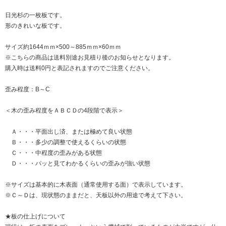
日光杉の一枚板です。
形のきれいな板です。
サイズ約1644ｍｍ×500～885ｍｍ×60ｍｍ
※こちらの商品は送料別途お見積り後のお知らせとなります。
購入時は送料0円と表記されますのでご注意ください。
歪み程度：B～C
＜木の歪み程度をＡＢＣＤの4段階で表示＞
Ａ・・・平面出し済、または極めて良い状態
Ｂ・・・多少の調整で使えるくらいの状態
Ｃ・・・中程度の歪みがある状態
Ｄ・・・パッと見てわかるくらいの歪みが強い状態
※サイズは基本的に木表面（通常使用する面）で表示しています。
※Ｃ～Ｄは、現状態のままだと、天板以外の用途で考えて下さい。
★板の仕上げについて