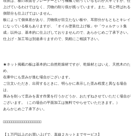
現状は、板の表面をプレーナーという機械で削っているものが大半ですが、仕
上げているわけではなく、刃物の削り痕が残っています。また、耳と呼ばれる
側部分も仕上げてはいません。
板によって個体差があり、刃物痕が目立たない板や、耳部分がもともとキレイ
になっている板もありますが、「オイル塗装仕上げ板」や「ウォルナット集
成」以外は、基本的に仕上げしておりませんので、あらかじめご了承下さい。
仕上げ・加工等は別途承りますので、気軽にご相談下さい。
★ネット掲載の板は基本的に自然乾燥材ですが、乾燥材とはいえ、天然木のた
め、
在庫中にも歪みが進む場合がございます。
ご注文いただき、出荷するときに、明らかに表示した歪み程度と異なる場合
は、
厚みを削って歪みを直す作業を行うかどうか、おたずねさせていただく場合が
ございます。（この場合の平面加工は無料でやらせていただきます。）
あらかじめご了承下さい。
□□□□□□□□□□□□□□□□□□
【１万円以上のお買い上げで、直線２カットまでサービス】