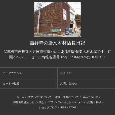
吉祥寺の勝又木材店長日記
武蔵野市吉祥寺の五日市街道沿いにある明治創業の材木屋です。店
頭イベント・セール情報も店長Blog・InstagramにUP中！！
マイアカウント
ログイン
カートを見る
お問い合わせ
ホーム
/
支払い方法について
/
配送・送料について
/
返品について
/
特定商取引法に基づく表記
/
プライバシーポリシー
/
メルマガ登録・解除
/
ショップブログ
/
RSS
/
ATOM