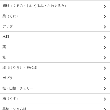
胡桃（くるみ・おにぐるみ・さわぐるみ）
桑（くわ）
アサダ
水目
栗
栓
欅（けやき）・神代欅
ポプラ
桜・山桜・チェリー
楠（くす）
黒柿・シャム柿