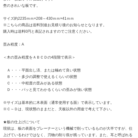
杢のきれいな板です。
サイズ約2235ｍｍ×208～430ｍｍ×41ｍｍ
※こちらの商品は送料別途お見積り後のお知らせとなります。
購入時は送料0円と表記されますのでご注意ください。
歪み程度：A
＜木の歪み程度をＡＢＣＤの4段階で表示＞
Ａ・・・平面出し済、または極めて良い状態
Ｂ・・・多少の調整で使えるくらいの状態
Ｃ・・・中程度の歪みがある状態
Ｄ・・・パッと見てわかるくらいの歪みが強い状態
※サイズは基本的に木表面（通常使用する面）で表示しています。
※Ｃ～Ｄは、現状態のままだと、天板以外の用途で考えて下さい。
★板の仕上げについて
現状は、板の表面をプレーナーという機械で削っているものが大半ですが、仕
上げているわけではなく、刃物の削り痕が残っています。また、耳と呼ばれる