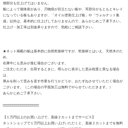
側部分も仕上げてはいません。
板によって個体差があり、刃物痕が目立たない板や、耳部分がもともとキレイ
になっている板もありますが、「オイル塗装仕上げ板」や「ウォルナット集
成」以外は、基本的に仕上げしておりませんので、あらかじめご了承下さい。
仕上げ・加工等は別途承りますので、気軽にご相談下さい。
★ネット掲載の板は基本的に自然乾燥材ですが、乾燥材とはいえ、天然木のた
め、
在庫中にも歪みが進む場合がございます。
ご注文いただき、出荷するときに、明らかに表示した歪み程度と異なる場合
は、
厚みを削って歪みを直す作業を行うかどうか、おたずねさせていただく場合が
ございます。（この場合の平面加工は無料でやらせていただきます。）
あらかじめご了承下さい。
□□□□□□□□□□□□□□□□□□
【１万円以上のお買い上げで、直線２カットまでサービス】
ネットショップで１万円以上お買い上げいただくと、直線２カットまでを無料