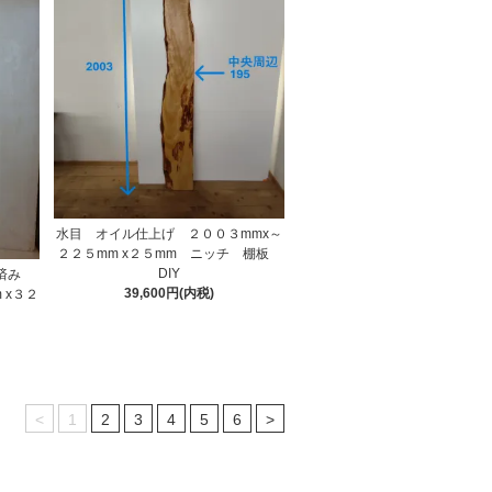
水目 オイル仕上げ ２００３mmx～
２２５mm x２５mm ニッチ 棚板
DIY
げ済み
39,600円(内税)
 x３２
<
1
2
3
4
5
6
>