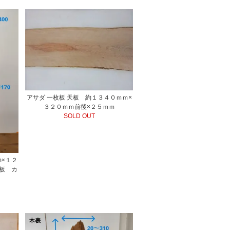
アサダ 一枚板 天板 約１３４０ｍｍ×
３２０ｍｍ前後×２５ｍｍ
SOLD OUT
×１２
板 カ