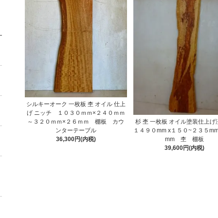
シルキーオーク 一枚板 杢 オイル 仕上
げ ニッチ １０３０ｍｍ×２４０ｍｍ
杉 杢 一枚板 オイル塗装仕上
～３２０ｍｍ×２６ｍｍ 棚板 カウ
１４９０mm x１５０~２３５mm
ンターテーブル
mm 杢 棚板
36,300円(内税)
39,600円(内税)