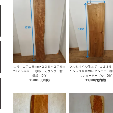
山桜 １７１５mm×２３８～２７０m
クルミオイル仕上げ １２３５m
m×２５ｍｍ 一枚板 カウンター材
１５～３６０mm×２５ｍｍ 棚
棚板 DIY
ウンターテーブル DIY
33,000円(内税)
33,000円(内税)