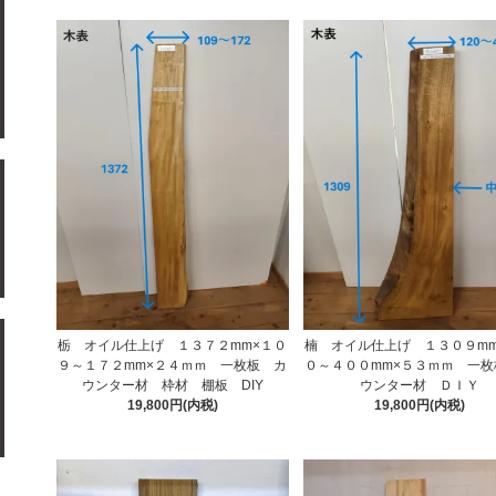
栃 オイル仕上げ １３７２mm×１０
楠 オイル仕上げ １３０９mm
９～１７２mm×２４ｍｍ 一枚板 カ
０～４００mm×５３ｍｍ 一枚
ウンター材 枠材 棚板 DIY
ウンター材 ＤＩＹ
19,800円(内税)
19,800円(内税)