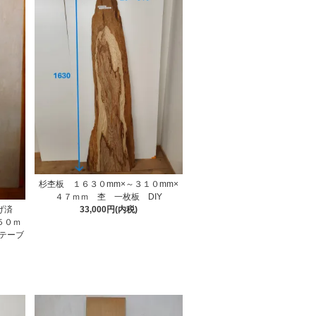
杉杢板 １６３０mm×～３１０mm×
４７ｍｍ 杢 一枚板 DIY
上げ済
33,000円(内税)
５０ｍ
テーブ