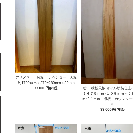
アサメラ 一枚板 カウンター 天板
約1700ｍｍｘ270~280mm x 29mm
栃 一枚板天板 オイル塗装仕
33,000円(内税)
１６７５ｍｍ×１９５ｍｍ～２
ｍ×2０ｍｍ 棚板 カウンター
ル
33,000円(内税)