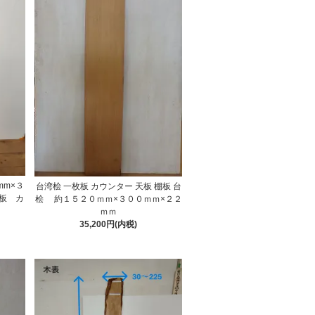
m×３
台湾桧 一枚板 カウンター 天板 棚板 台
板 カ
桧 約１５２０ｍｍ×３００ｍｍ×２２
ｍｍ
35,200円(内税)